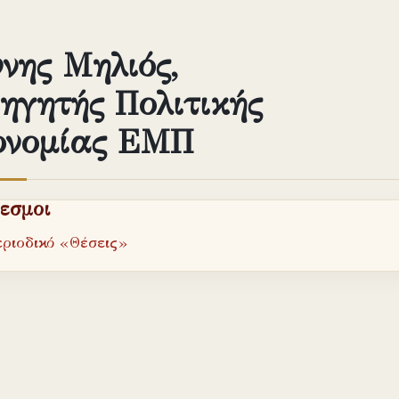
νης Μηλιός,
ηγητής Πολιτικής
ονομίας ΕΜΠ
εσμοι
εριοδικό «Θέσεις»