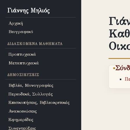
Γιάννης Μηλιός
Γιάν
Αρχική
Καθ
Βιογραφικό
Οικ
ΔΙΔΑΣΚΌΜΕΝΑ ΜΑΘΉΜΑΤΑ
Προπτυχιακά
Μεταπτυχιακά
Σύνδ
ΔΗΜΟΣΙΕΎΣΕΙΣ
Π
Βιβλία, Μονογραφίες
Περιοδικά, Συλλογές
Επισκοπήσεις, Βιβλιοκριτικές
Ανακοινώσεις
Εφημερίδες
Συνεντεύξεις